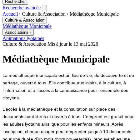
Rechercher
Recherche avancée
Accueil
›
Culture & Association
›
Médiathèque Municipale
Culture & Association
Médiathèque Municipale
Associations
▾
U.S.S.L section tennis
Animations lyotaines
U.S.S.L section judo
Tir club Saint-Lyé
Écurie Raz Bitume Racing
Culture & Association
Mis à jour le 13 mai 2026
Société de Chasse
Association de pêche
" Trou de la Paturotte"
Les myosotis
Still Country
PHYSIC CLUB
Société de pêche
Association Les Pâtures de Barberey
La
Médiathèque Municipale
Compagnie Démo Danse
Krav Maga Lyotain
Les Pa Pié Nu
Association Des Parents d’Élèves
Aéro-Gym
ESC du Melda section
Foot
Flairs et Crocs Champenois
La médiathèque municipale est un lieu de vie, de découverte et de
partage, ouvert à tous. Elle contribue aux loisirs, à la culture, à
l’information et à l’accès à la connaissance pour l’ensemble des
citoyens.
L’accès à la médiathèque et la consultation sur place des
documents sont libres et ouverts à tous. L’emprunt est gratuit pour
les adultes lyotains ainsi que pour les enfants mineurs. Après
inscription, chaque usager peut emprunter jusqu’à 10 documents
pour une durée d’un mois (hors nouveautés), renouvelables une